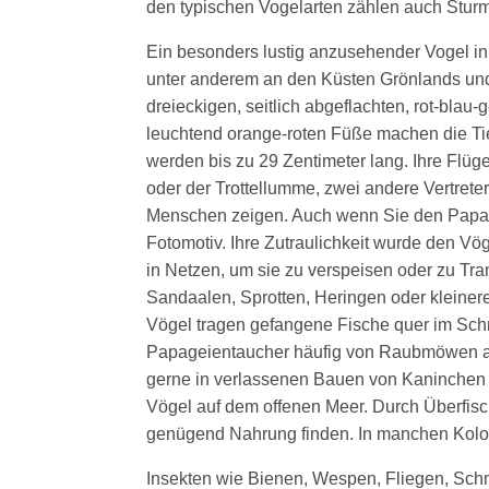
den typischen Vogelarten zählen auch Stur
Ein besonders lustig anzusehender Vogel in
unter anderem an den Küsten Grönlands und
dreieckigen, seitlich abgeflachten, rot-bla
leuchtend orange-roten Füße machen die Ti
werden bis zu 29 Zentimeter lang. Ihre Flüge
oder der Trottellumme, zwei andere Vertreter
Menschen zeigen. Auch wenn Sie den Papageie
Fotomotiv. Ihre Zutraulichkeit wurde den Vö
in Netzen, um sie zu verspeisen oder zu Tr
Sandaalen, Sprotten, Heringen oder kleine
Vögel tragen gefangene Fische quer im Schn
Papageientaucher häufig von Raubmöwen ang
gerne in verlassenen Bauen von Kaninchen o
Vögel auf dem offenen Meer. Durch Überfisc
genügend Nahrung finden. In manchen Kolo
Insekten wie Bienen, Wespen, Fliegen, Schme