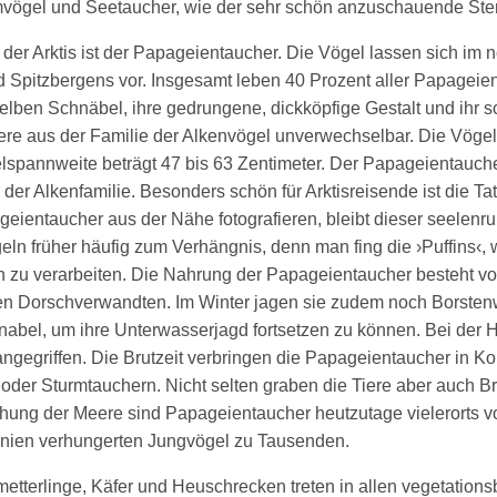
mvögel und Seetaucher, wie der sehr schön anzuschauende Ste
 der Arktis ist der Papageientaucher. Die Vögel lassen sich i
 Spitzbergens vor. Insgesamt leben
40 Prozent aller Papageien
u-gelben Schnäbel, ihre gedrungene, dickköpfige Gestalt und ihr
ere aus der Familie der Alkenvögel unverwechselbar. Die Vö
lspannweite beträgt 47 bis 63 Zentimeter. Der Papageientaucher 
 der Alkenfamilie. Besonders schön für Arktisreisende ist die T
ntaucher aus der Nähe fotografieren, bleibt dieser seelenruhi
geln früher häufig zum Verhängnis, denn man fing die ›Puffins‹,
an zu verarbeiten. Die Nahrung der Papageientaucher besteht v
ren Dorschverwandten. Im Winter jagen sie zudem noch Borsten
abel, um ihre Unterwasserjagd fortsetzen zu können. Bei der 
egriffen. Die Brutzeit verbringen die Papageientaucher in Ko
der Sturmtauchern. Nicht selten graben die Tiere aber auch Bru
hung der Meere sind Papageientaucher heutzutage vielerorts vo
nien verhungerten Jungvögel zu Tausenden.
tterlinge, Käfer und Heuschrecken treten in allen vegetationsb