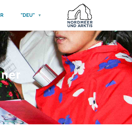
ER
”DEU”
hner