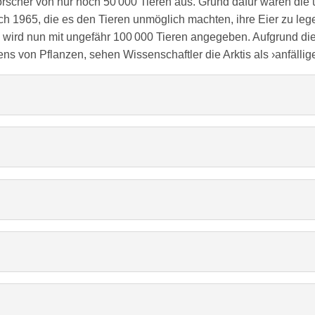
Forscher von nur noch 50 000 Tieren aus. Grund dafür waren d
h 1965, die es den Tieren unmöglich machten, ihre Eier zu lege
nd wird nun mit ungefähr 100 000 Tieren angegeben. Aufgrund 
ens von Pflanzen, sehen Wissenschaftler die Arktis als ›anfälli