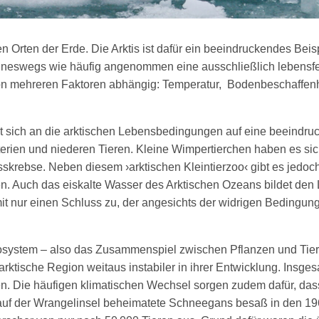
 Orten der Erde. Die Arktis ist dafür ein beeindruckendes Beis
 keineswegs wie häufig angenommen eine ausschließlich lebensfe
 von mehreren Faktoren abhängig: Temperatur, Bodenbeschaffenhe
t sich an die arktischen Lebensbedingungen auf eine beeindru
kterien und niederen Tieren. Kleine Wimpertierchen haben es s
skrebse. Neben diesem ›arktischen Kleintierzoo‹ gibt es jedo
en. Auch das eiskalte Wasser des Arktischen Ozeans bildet den 
it nur einen Schluss zu, der angesichts der widrigen Beding
osystem – also das Zusammenspiel zwischen Pflanzen und Tie
 arktische Region weitaus instabiler in ihrer Entwicklung. Insge
en. Die häufigen klimatischen Wechsel sorgen zudem dafür, dass
auf der Wrangelinsel beheimatete Schneegans besaß in den 1