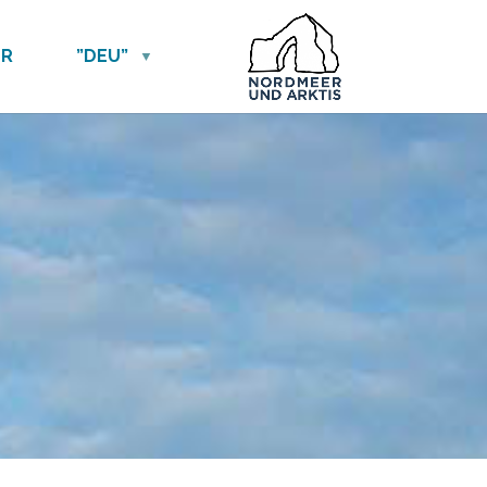
ER
”DEU”