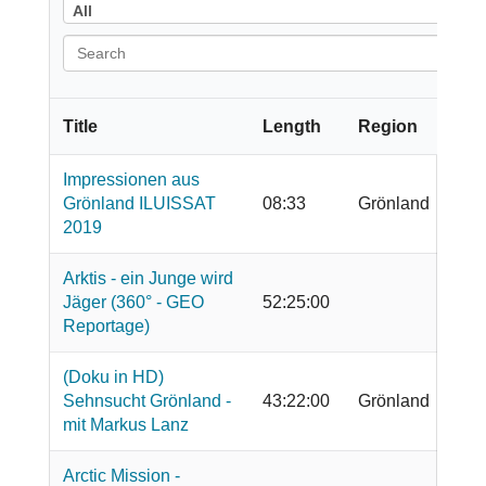
All
All
Title
Length
Region
Impressionen aus
Grönland ILUISSAT
08:33
Grönland
2019
Arktis - ein Junge wird
Jäger (360° - GEO
52:25:00
Reportage)
(Doku in HD)
Sehnsucht Grönland -
43:22:00
Grönland
mit Markus Lanz
Arctic Mission -