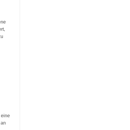
ene
rt,
zu
 eine
 an