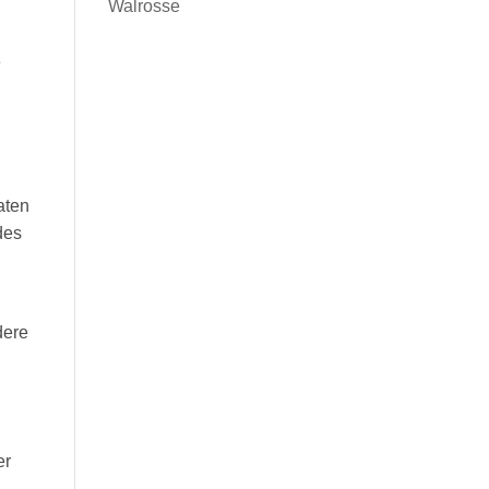
Walrosse
e
aten
des
dere
er