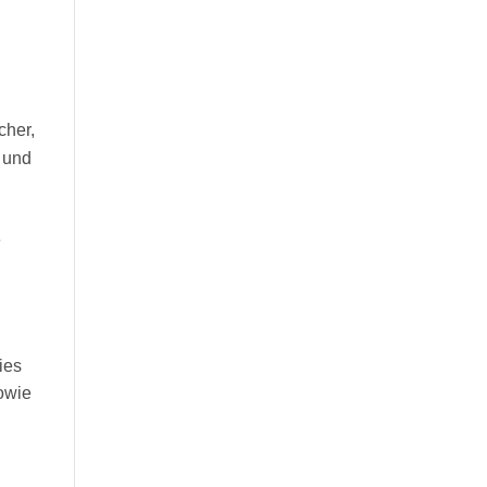
cher,
n und
e
ies
sowie