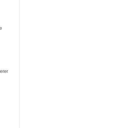
e
erer