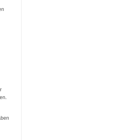
en
r
en.
aben