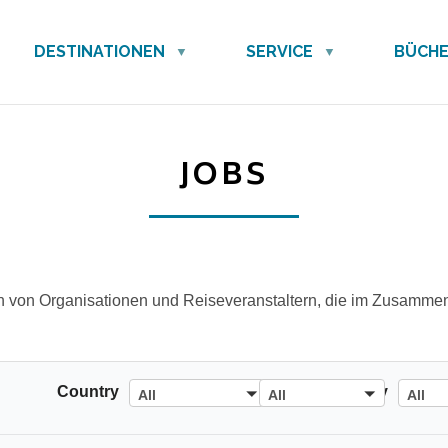
DESTINATIONEN
SERVICE
BÜCH
JOBS
n von Organisationen und Reiseveranstaltern, die im Zusammenh
All
All
All
Country
Sector
Agency
All
All
All