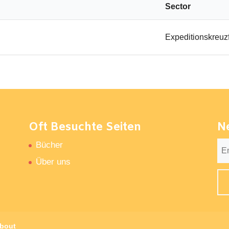
Sector
Expeditionskreuz
Oft Besuchte Seiten
N
Bücher
Über uns
bout