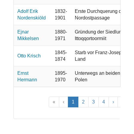
Adolf Erik
1832-
Erste Durchquerung der
Nordenskiöld
1901
Nordostpassage
Ejnar
1880-
Gründung der Siedlung
Mikkelsen
1971
Ittoqqortoormiit
1845-
Starb vor Franz-Joseph-
Otto Krisch
1874
Land
Ernst
1895-
Unterwegs an beiden
Hermann
1970
Polen
«
‹
1
2
3
4
›
»