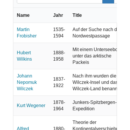
Name
Jahr
Title
Martin
1535-
Auf der Suche nach der
Frobisher
1594
Nordwestpassage
Mit einem Unterseeboot
Hubert
1888-
unter das arktische
Wilkins
1958
Packeis
Johann
Nach ihm wurden die
1837-
Nepomuk
Wilczek-Insel und das
1922
Wilczek
Wilczek-Land benannt
1878-
Junkers-Spitzbergen-
Kurt Wegener
1964
Expedition
Theorie der
Alfred
1880-
Kontinentalverschiebung