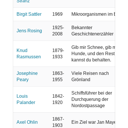
Stranz
Birgit Sattler
1969
Mikroorganismen im Eis
1925-
Bekannter
Jens Rosing
2008
Geschichtenerzähler
Gib mir Schnee, gib mir
Knud
1879-
Hunde, und den Rest
Rasmussen
1933
kannst du behalten.
Josephine
1863-
Viele Reisen nach
Peary
1955
Grönland
Schiffsführer bei der
Louis
1842-
Durchquerung der
Palander
1920
Nordostpassage
1867-
Axel Ohlin
Ein Ziel war Jan Mayen
1903