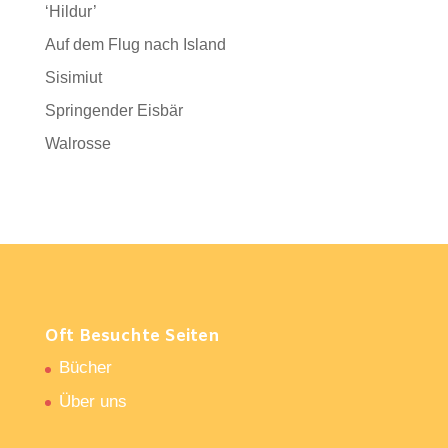
‘Hildur’
Auf dem Flug nach Island
Sisimiut
Springender Eisbär
Walrosse
Oft Besuchte Seiten
Bücher
Über uns